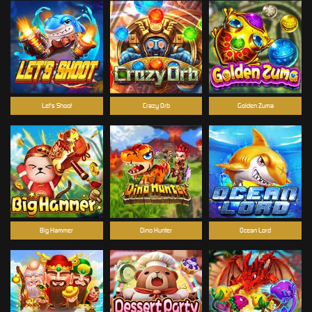
Let's Shoot
Crazy Orb
Golden Zuma
Big Hammer
Dino Hunter
Ocean Lord