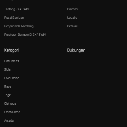
Tentang 2X45WIN
Promosi
Pusat Bantuan
Loyalty
Responsible Gambling
Referral
Peraturan Bermain Di 2X45WIN
Kategori
Dukungan
Hot Games
Slots
Live Casino
Race
Togel
Olahraga
Crash Game
Arcade