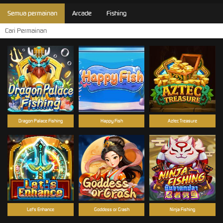
Semua permainan
Arcade
Fishing
Dragon Palace Fishing
Happy Fish
Aztec Treasure
Let's Enhance
Goddess or Crash
Ninja Fishing