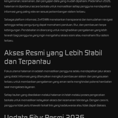
kenyamanan, keamanan, dan penyajian data yang mudah dipahami. Pada tahun 2026,
halaman ini diperbarui secara berkala untuk memastikan setiap pengguna mendapatkan
informasi yang paling relevan sesuai perkembangan sistem terbaru.
Sebagai platform informasi, 2x45WIN menekankan transparansi dan kemudahan navigasi
sehingga setiap pengunjung dapat memahami panduan, fitur, dan pembaruan tanpa
kebingungan. Pendekatan ini dirancang untuk menghadirkan pengalaman yang lebih
terarah bagi pengguna yang ingin mengetahui akses resmi atau memahami fitur sistem
terbaru.
Akses Resmi yang Lebih Stabil
dan Terpantau
Fokus utama halaman ini adalah memastikan pengguna selalu mendapatkan jalur akses
yang stabil. Informasi yang ditampilkan mengikuti pembaruan sistem dan penyesuaian
terbaru untuk memberikan pengalaman yang aman serta menghindari potensi hambatan
saat mengakses layanan.
Setiap tautan yang disediakan melalui halaman ini telah melalui proses pengecekan
berkala untuk memastikan kelayakan akses dan keamanan teknisnya. Dengan cara ini,
pengguna tidak perlu khawatir terkait link yang kadaluwarsa atau tidak dapat diakses.
Update Fitur Resmi 2026