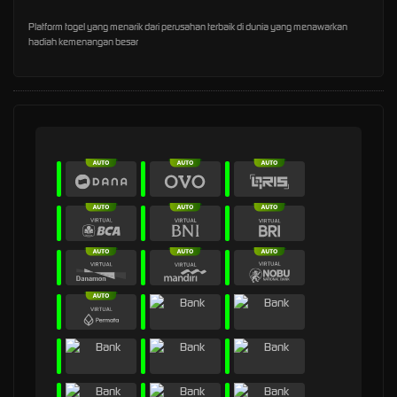
Platform togel yang menarik dari perusahan terbaik di dunia yang menawarkan
hadiah kemenangan besar