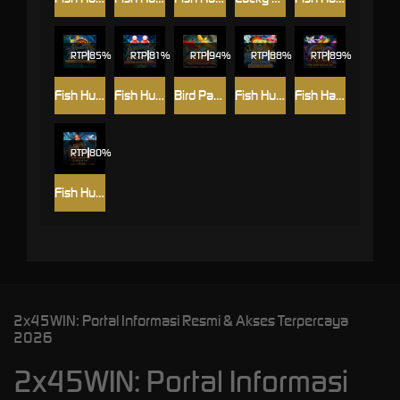
RTP
85%
RTP
81%
RTP
94%
RTP
88%
RTP
89%
Fish Hunter 2 EX-Newbie
Fish Hunter 2 EX-My Club
Bird Paradise
Fish Hunter Spongebob
Fish Haiba
RTP
80%
Fish Hunting: Li Kui Pi Yu
2x45WIN: Portal Informasi Resmi & Akses Terpercaya
2026
2x45WIN: Portal Informasi