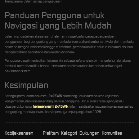
Transparansi dalam setiap penyesuaian
Panduan Pengguna untuk
Navigasi yang Lebih Mudah
Selain menyediakan akses resmi, halaman ini juga berfungsi sebagai panduan
penggunaan bagi pengunjung yang membutuhkan arahan tambahan. Mulai dari membuka
halaman dengan lebih stabil hingga memahami pembaruan fitur, seluruh informasi disusun
dengan bahasa sederhana dan mudah dipahami.
Pengguna dapat menjadikan halaman ini sebagai referensi untuk mengetahui jalur akses
terstabil, memahami fitur terbaru, serta memperoleh arahan tambahan ketika terjadi
perubahan sistem.
Kesimpulan
Sebagai portal informasi resmi,
2x45WIN
dirancang untuk memberikan kejelasan,
kenyamanan, dan rasa aman bagi semua pengguna. Untuk akses resmi yang selalu
diperbarui, kunjungi
halaman resmi 2x45WIN
. Informasi disajikan secara ringkas agar setiap
pengunjung mendapatkan akses tepercaya sepanjang tahun 2026.
Kebijaksanaan
Platform
Kategori
Dukungan
Komunitas