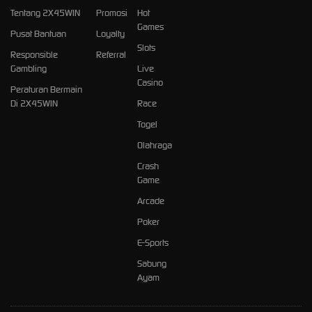
Tentang 2X45WIN
Promosi
Hot
Games
Pusat Bantuan
Loyalty
Slots
Responsible
Referral
Gambling
Live
Casino
Peraturan Bermain
Di 2X45WIN
Race
Togel
Olahraga
Crash
Game
Arcade
Poker
E-Sports
Sabung
Ayam