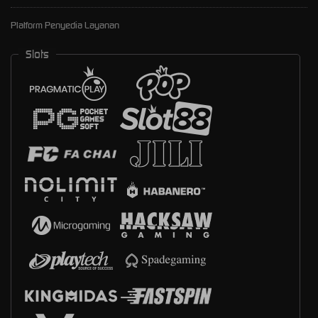
Platform Penyedia Layanan
Slots