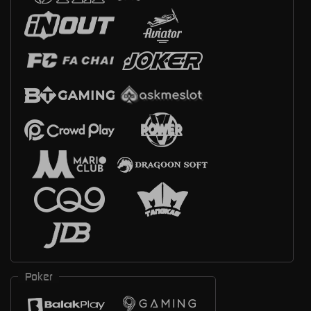
Poker