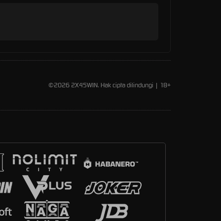
©2026 2X45WIN. Hak cipta dilindungi | 18+