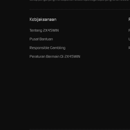
Kebijaksanaan
Tentang 2X45WIN
Pusat Bantuan
Responsible Gambling
Peraturan Bermain Di 2X45WIN