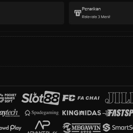
Penarikan
Rata-rata 3 Menit