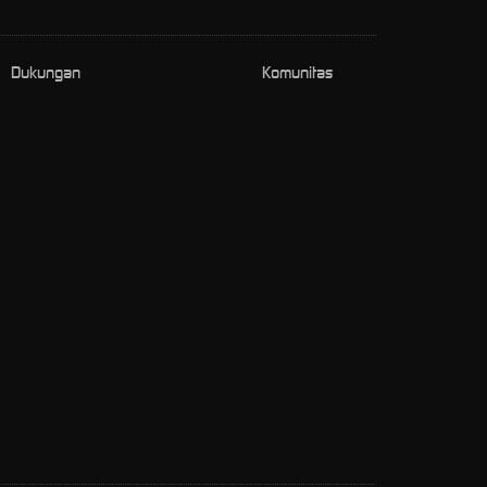
Dukungan
Komunitas