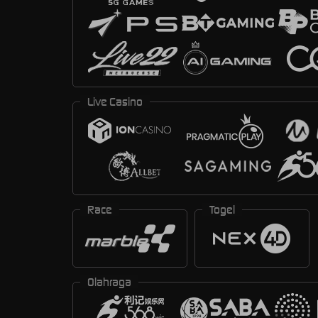
Live Casino
Race
Togel
Olahraga