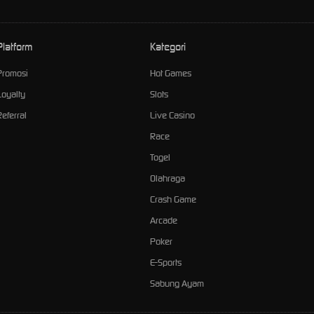
Platform
Kategori
Promosi
Hot Games
Loyalty
Slots
Referral
Live Casino
Race
Togel
Olahraga
Crash Game
Arcade
Poker
E-Sports
Sabung Ayam