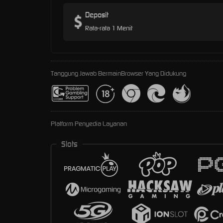
Deposit
Rata-rata 1 Menit
Tanggung Jawab Bermain
Browser Yang Didukung
Platform Penyedia Layanan
Slots