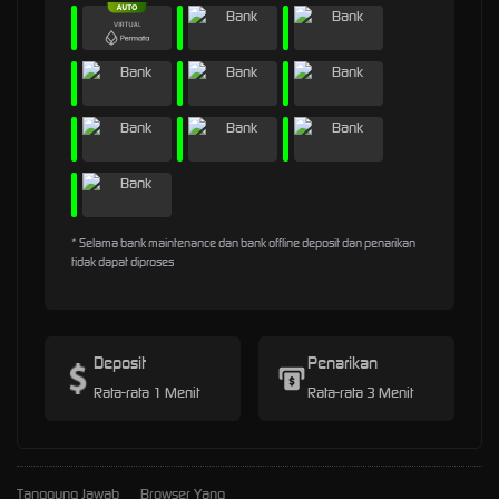
* Selama bank maintenance dan bank offline deposit dan penarikan
tidak dapat diproses
Deposit
Penarikan
Rata-rata 1 Menit
Rata-rata 3 Menit
Tanggung Jawab
Browser Yang