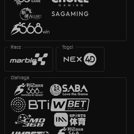
Race
Togel
Olahraga