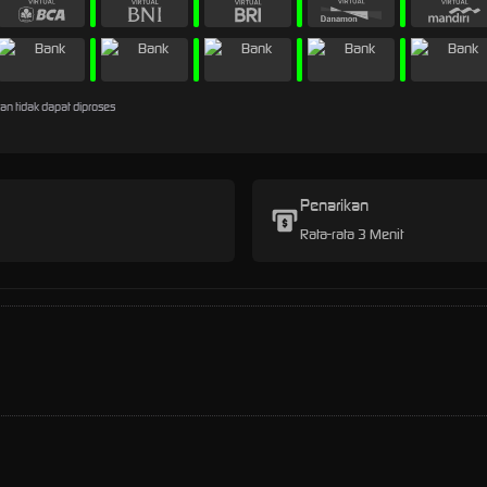
an tidak dapat diproses
Penarikan
Rata-rata 3 Menit