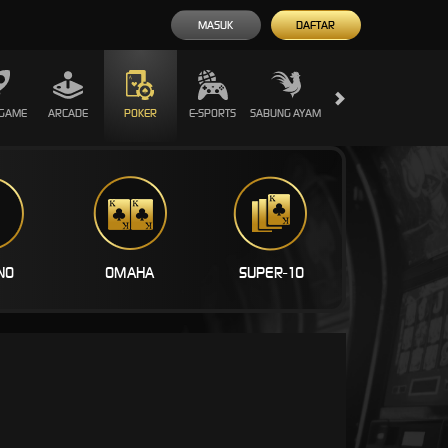
MASUK
DAFTAR
 GAME
ARCADE
POKER
E-SPORTS
SABUNG AYAM
PROMOSI
NO
OMAHA
SUPER-10