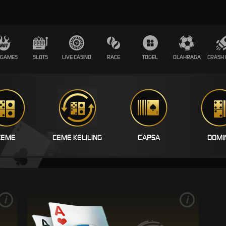
 GAMES
SLOTS
LIVE CASINO
RACE
TOGEL
OLAHRAGA
CRASH
CEME
CEME KELILING
CAPSA
DOMI
i
i