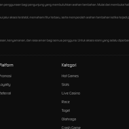
nduan penggunaan bagi pengunjung yang membutuhkan arahan tambahan. Mulai dari membuka hala
jalur akses terstabil, memahami fitur terbaru, serta memperoleh arahan tambahan ketika terjadi 
asan, kenyamanan, dan rasa aman bagi semua pengguna. Untuk akses resmi yang selalu diperbaru
Platform
Kategori
Promosi
Hot Games
Loyalty
Slots
Referral
Live Casino
Race
Togel
Olahraga
Crash Game