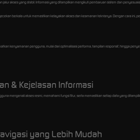
jalur akses yang stabil. Informasi yang ditampilkan mengikuti pembaruan sistem dan penyesu
ngecekan berkala untuk memastikan kelayakan akses dan keamanan teknisnya. Dengan cara ini, peng
 kenyamanan pengguna, mulai dari optimalisasi performa, tampilan responsif, hingga penyesu
n & Kejelasan Informasi
guna mengenali akses resmi, memahami fungsi fitur, serta memastikan setiap data yang ditampilka
avigasi yang Lebih Mudah