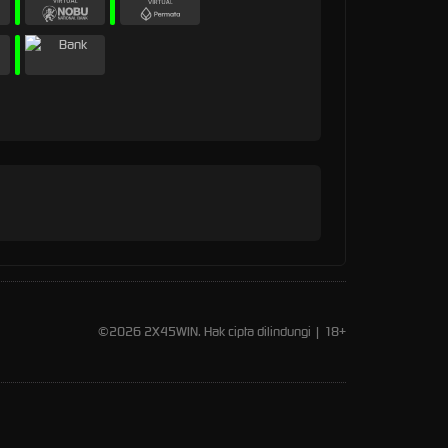
©2026 2X45WIN. Hak cipta dilindungi | 18+