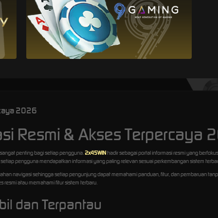
rcaya 2026
asi Resmi & Akses Terpercaya 
a sangat penting bagi setiap pengguna.
2x45WIN
hadir sebagai portal informasi resmi yang berf
 setiap pengguna mendapatkan informasi yang paling relevan sesuai perkembangan sistem terbar
ahan navigasi sehingga setiap pengunjung dapat memahami panduan, fitur, dan pembaruan tanp
 resmi atau memahami fitur sistem terbaru.
bil dan Terpantau