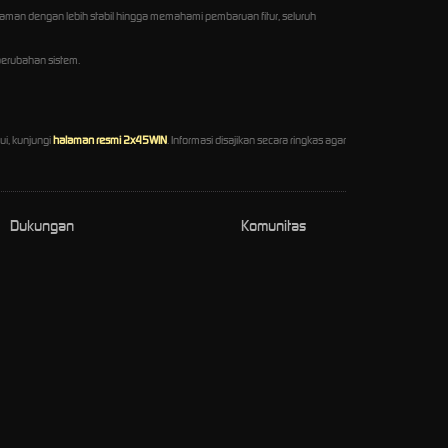
man dengan lebih stabil hingga memahami pembaruan fitur, seluruh
perubahan sistem.
i, kunjungi
halaman resmi 2x45WIN
. Informasi disajikan secara ringkas agar
Dukungan
Komunitas