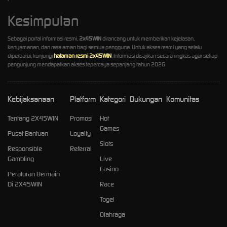
Kesimpulan
Sebagai portal informasi resmi,
2x45WIN
dirancang untuk memberikan kejelasan,
kenyamanan, dan rasa aman bagi semua pengguna. Untuk akses resmi yang selalu
diperbarui, kunjungi
halaman resmi 2x45WIN
. Informasi disajikan secara ringkas agar setiap
pengunjung mendapatkan akses tepercaya sepanjang tahun 2026.
Kebijaksanaan
Platform
Kategori
Dukungan
Komunitas
Tentang 2X45WIN
Promosi
Hot
Games
Pusat Bantuan
Loyalty
Slots
Responsible
Referral
Gambling
Live
Casino
Peraturan Bermain
Di 2X45WIN
Race
Togel
Olahraga