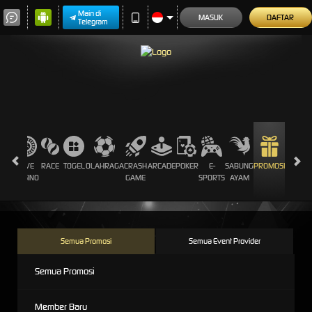
Main di
MASUK
DAFTAR
Telegram
LOTS
LIVE
RACE
TOGEL
OLAHRAGA
CRASH
ARCADE
POKER
E-
SABUNG
PROMOSI
CASINO
GAME
SPORTS
AYAM
Semua Promosi
Semua Event Provider
Semua Promosi
Member Baru