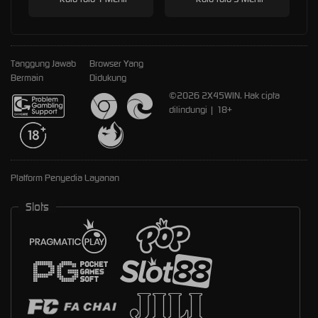
Tanggung Jawab
Browser Yang
Bermain
Didukung
©2026 2X45WIN. Hak cipta
dilindungi | 18+
Platform Penyedia Layanan
Slots