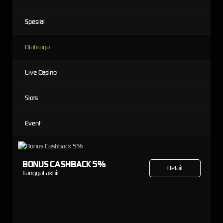
Spesial
Olahraga
Live Casino
Slots
Event
BONUS CASHBACK 5%
Detail
Tanggal akhir:
-