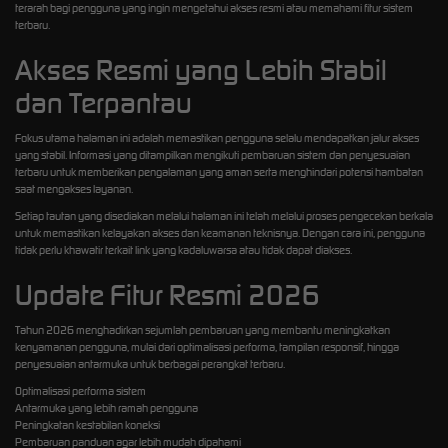
terarah bagi pengguna yang ingin mengetahui akses resmi atau memahami fitur sistem
terbaru.
Akses Resmi yang Lebih Stabil
dan Terpantau
Fokus utama halaman ini adalah memastikan pengguna selalu mendapatkan jalur akses
yang stabil. Informasi yang ditampilkan mengikuti pembaruan sistem dan penyesuaian
terbaru untuk memberikan pengalaman yang aman serta menghindari potensi hambatan
saat mengakses layanan.
Setiap tautan yang disediakan melalui halaman ini telah melalui proses pengecekan berkala
untuk memastikan kelayakan akses dan keamanan teknisnya. Dengan cara ini, pengguna
tidak perlu khawatir terkait link yang kadaluwarsa atau tidak dapat diakses.
Update Fitur Resmi 2026
Tahun 2026 menghadirkan sejumlah pembaruan yang membantu meningkatkan
kenyamanan pengguna, mulai dari optimalisasi performa, tampilan responsif, hingga
penyesuaian antarmuka untuk berbagai perangkat terbaru.
Optimalisasi performa sistem
Antarmuka yang lebih ramah pengguna
Peningkatan kestabilan koneksi
Pembaruan panduan agar lebih mudah dipahami