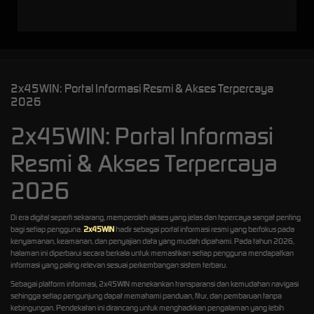
2x45WIN: Portal Informasi Resmi & Akses Terpercaya
2026
2x45WIN: Portal Informasi
Resmi & Akses Terpercaya
2026
Di era digital seperti sekarang, memperoleh akses yang jelas dan tepercaya sangat penting
bagi setiap pengguna.
2x45WIN
hadir sebagai portal informasi resmi yang berfokus pada
kenyamanan, keamanan, dan penyajian data yang mudah dipahami. Pada tahun 2026,
halaman ini diperbarui secara berkala untuk memastikan setiap pengguna mendapatkan
informasi yang paling relevan sesuai perkembangan sistem terbaru.
Sebagai platform informasi, 2x45WIN menekankan transparansi dan kemudahan navigasi
sehingga setiap pengunjung dapat memahami panduan, fitur, dan pembaruan tanpa
kebingungan. Pendekatan ini dirancang untuk menghadirkan pengalaman yang lebih