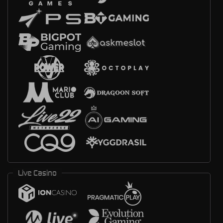
Live Casino