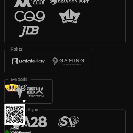
Poker
E-Sports
Sabung Ayam
UNDUH
APLIKASI