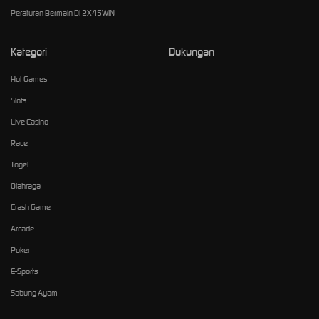
Peraturan Bermain Di 2X45WIN
Kategori
Dukungan
Hot Games
Slots
Live Casino
Race
Togel
Olahraga
Crash Game
Arcade
Poker
E-Sports
Sabung Ayam