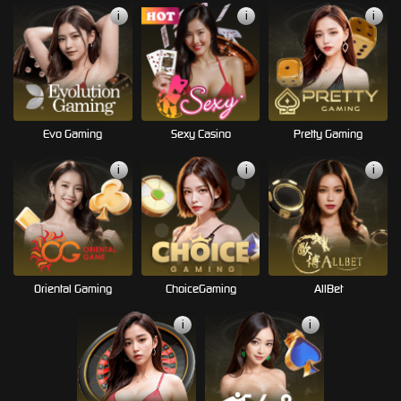
i
i
i
Evo Gaming
Sexy Casino
Pretty Gaming
i
i
i
Oriental Gaming
ChoiceGaming
AllBet
i
i