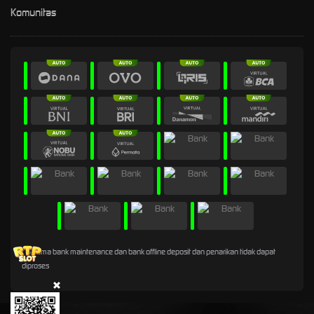
Komunitas
* Selama bank maintenance dan bank offline deposit dan penarikan tidak dapat
diproses