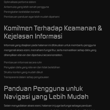
Optimalisasi performa sistem
Antarmuka yang lebih ramah pengguna
Peningkatan kestabilan koneksi
Pembaruan panduan agar lebih mudah dipahami
Komitmen Terhadap Keamanan &
Kejelasan Informasi
Informasi yang disajikan pada halaman ini difokuskan untuk membantu pengguna
mengenali akses resmi, memahami fungsi fitur, serta memastikan setiap data yang
ditampilkan relevan dan diperbarui secara konsisten.
Pembaruan informasi secara rutin
Penyajian data yang relevan dan tidak berlebihan
Struktur konten yang mudah diikuti
Transparansi dalam setiap penyesuaian
Panduan Pengguna untuk
Navigasi yang Lebih Mudah
Selain menyediakan akses resmi, halaman ini juga berfungsi sebagai panduan