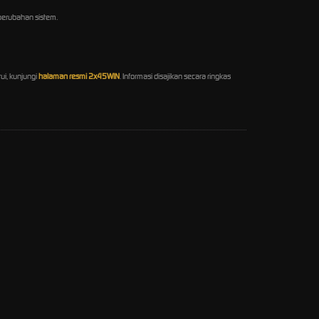
 perubahan sistem.
ui, kunjungi
halaman resmi 2x45WIN
. Informasi disajikan secara ringkas