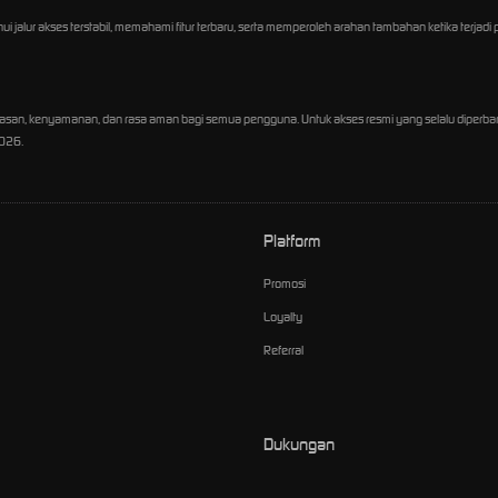
jalur akses terstabil, memahami fitur terbaru, serta memperoleh arahan tambahan ketika terjadi
asan, kenyamanan, dan rasa aman bagi semua pengguna. Untuk akses resmi yang selalu diperbar
2026.
Platform
Promosi
Loyalty
Referral
Dukungan