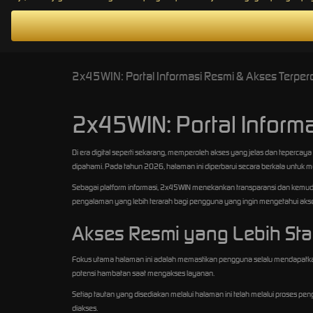
2x45WIN: Portal Informasi Resmi & Akses Terp
2x45WIN: Portal Inform
Di era digital seperti sekarang, memperoleh akses yang jelas dan tepercay
dipahami. Pada tahun 2026, halaman ini diperbarui secara berkala untuk 
Sebagai platform informasi, 2x45WIN menekankan transparansi dan kemud
pengalaman yang lebih terarah bagi pengguna yang ingin mengetahui akses
Akses Resmi yang Lebih Sta
Fokus utama halaman ini adalah memastikan pengguna selalu mendapatkan
potensi hambatan saat mengakses layanan.
Setiap tautan yang disediakan melalui halaman ini telah melalui proses pe
diakses.