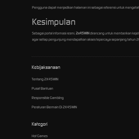
Pengguna dapat menjadikan halaman ini sebagai referensi untuk mengetahui 
Kesimpulan
Sebagai portal informasi resmi,
2x45WIN
dirancang untuk memberikan kejel
agar setiap pengunjung mendapatkan akses tepercaya sepanjang tahun 
Kebijaksanaan
Tentang 2X45WIN
Pusat Bantuan
Responsible Gambling
Peraturan Bermain Di 2X45WIN
Kategori
Hot Games