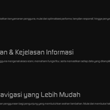
 kenyamanan pengguna, mulai dari optimalisasi performa, tampilan responsif, hingga penyes
n & Kejelasan Informasi
guna mengenali akses resmi, memahami fungsi fitur, serta memastikan setiap data yang ditampilk
avigasi yang Lebih Mudah
nduan penggunaan bagi pengunjung yang membutuhkan arahan tambahan. Mulai dari membuka hala