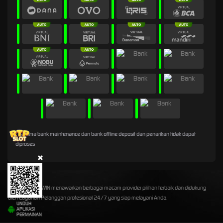
* Selama bank maintenance dan bank offline deposit dan penarikan tidak dapat
diproses
©2026 2X45WIN menawarkan berbagai macam provider pilihan terbaik dan didukung
oleh Layanan Pelanggan profesional 24/7 yang siap melayani Anda.
UNDUH
APLIKASI
PERMAINAN