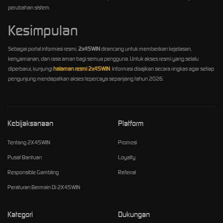
perubahan sistem.
Kesimpulan
Sebagai portal informasi resmi,
2x45WIN
dirancang untuk memberikan kejelasan,
kenyamanan, dan rasa aman bagi semua pengguna. Untuk akses resmi yang selalu
diperbarui, kunjungi
halaman resmi 2x45WIN
. Informasi disajikan secara ringkas agar setiap
pengunjung mendapatkan akses tepercaya sepanjang tahun 2026.
Kebijaksanaan
Platform
Tentang 2X45WIN
Promosi
Pusat Bantuan
Loyalty
Responsible Gambling
Referral
Peraturan Bermain Di 2X45WIN
Kategori
Dukungan