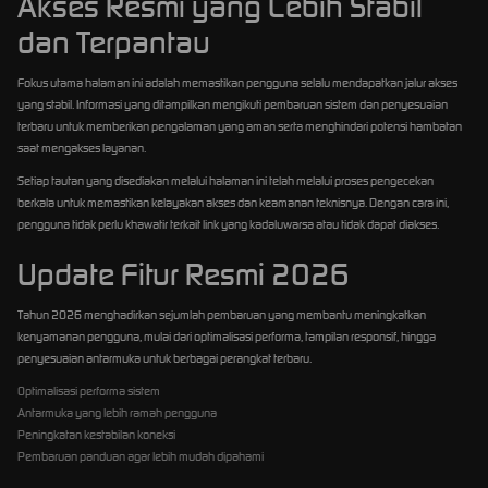
Akses Resmi yang Lebih Stabil
dan Terpantau
Fokus utama halaman ini adalah memastikan pengguna selalu mendapatkan jalur akses
yang stabil. Informasi yang ditampilkan mengikuti pembaruan sistem dan penyesuaian
terbaru untuk memberikan pengalaman yang aman serta menghindari potensi hambatan
saat mengakses layanan.
Setiap tautan yang disediakan melalui halaman ini telah melalui proses pengecekan
berkala untuk memastikan kelayakan akses dan keamanan teknisnya. Dengan cara ini,
pengguna tidak perlu khawatir terkait link yang kadaluwarsa atau tidak dapat diakses.
Update Fitur Resmi 2026
Tahun 2026 menghadirkan sejumlah pembaruan yang membantu meningkatkan
kenyamanan pengguna, mulai dari optimalisasi performa, tampilan responsif, hingga
penyesuaian antarmuka untuk berbagai perangkat terbaru.
Optimalisasi performa sistem
Antarmuka yang lebih ramah pengguna
Peningkatan kestabilan koneksi
Pembaruan panduan agar lebih mudah dipahami