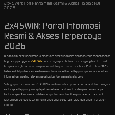
2x45WIN: Portal Informasi Resmi & Akses Terpercaya
2026
2x45WIN: Portal Informasi
Resmi & Akses Terpercaya
2026
Di era digital seperti sekarang, memperoleh akses yang jelas dan tepercaya sangat penting
bagi setiap pengguna.
2x45WIN
hadir sebagai portal informasi resmi yang berfokus pada
kenyamanan, keamanan, dan penyajian data yang mudah dipahami. Pada tahun 2026,
halaman ini diperbarui secara berkala untuk memastikan setiap pengguna mendapatkan
informasi yang paling relevan sesuai perkembangan sistem terbaru.
Sebagai platform informasi, 2x45WIN menekankan transparansi dan kemudahan navigasi
sehingga setiap pengunjung dapat memahami panduan, fitur, dan pembaruan tanpa
kebingungan. Pendekatan ini dirancang untuk menghadirkan pengalaman yang lebih
terarah bagi pengguna yang ingin mengetahui akses resmi atau memahami fitur sistem
terbaru.