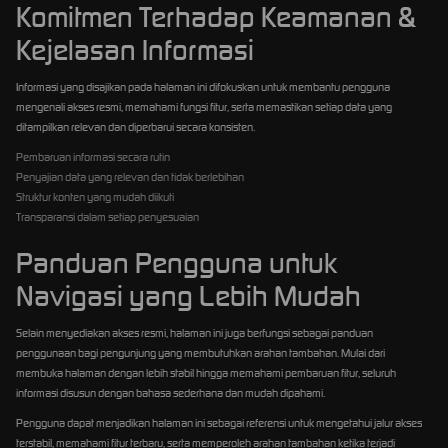
Komitmen Terhadap Keamanan &
Kejelasan Informasi
Informasi yang disajikan pada halaman ini difokuskan untuk membantu pengguna
mengenali akses resmi, memahami fungsi fitur, serta memastikan setiap data yang
ditampilkan relevan dan diperbarui secara konsisten.
Pembaruan informasi secara rutin
Penyajian data yang relevan dan tidak berlebihan
Struktur konten yang mudah diikuti
Transparansi dalam setiap penyesuaian
Panduan Pengguna untuk
Navigasi yang Lebih Mudah
Selain menyediakan akses resmi, halaman ini juga berfungsi sebagai panduan
penggunaan bagi pengunjung yang membutuhkan arahan tambahan. Mulai dari
membuka halaman dengan lebih stabil hingga memahami pembaruan fitur, seluruh
informasi disusun dengan bahasa sederhana dan mudah dipahami.
Pengguna dapat menjadikan halaman ini sebagai referensi untuk mengetahui jalur akses
terstabil, memahami fitur terbaru, serta memperoleh arahan tambahan ketika terjadi