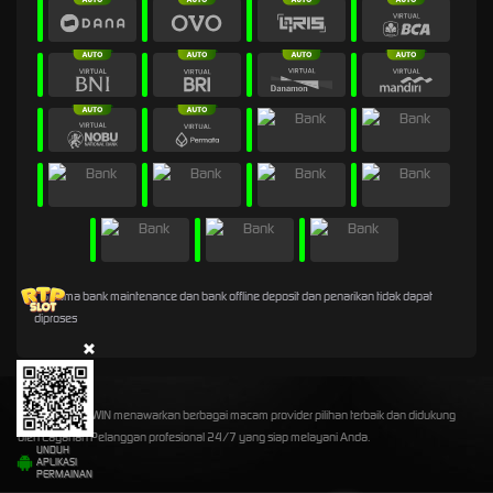
* Selama bank maintenance dan bank offline deposit dan penarikan tidak dapat
diproses
©2026 2X45WIN menawarkan berbagai macam provider pilihan terbaik dan didukung
oleh Layanan Pelanggan profesional 24/7 yang siap melayani Anda.
UNDUH
APLIKASI
PERMAINAN