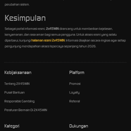
perubahan sistem.
Kesimpulan
Sebagai portal informasi resmi,
2x45WIN
dirancang untuk memberikan kejelasan,
kenyamanan, dan rasa aman bagi semua pengguna. Untuk akses resmi yang selalu
diperbarui, kunjungi
halaman resmi 2x45WIN
. Informasi disajikan secara ringkas agar setiap
pengunjung mendapatkan akses tepercaya sepanjang tahun 2026.
Kebijaksanaan
Platform
Tentang 2X45WIN
Promosi
Pusat Bantuan
Loyalty
Responsible Gambling
Referral
Peraturan Bermain Di 2X45WIN
Kategori
Dukungan