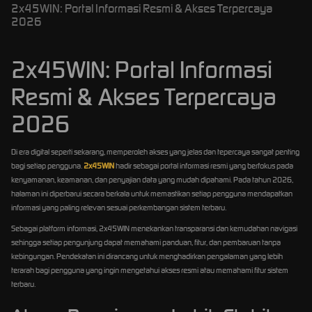
2x45WIN: Portal Informasi Resmi & Akses Terpercaya
2026
2x45WIN: Portal Informasi
Resmi & Akses Terpercaya
2026
Di era digital seperti sekarang, memperoleh akses yang jelas dan tepercaya sangat penting
bagi setiap pengguna.
2x45WIN
hadir sebagai portal informasi resmi yang berfokus pada
kenyamanan, keamanan, dan penyajian data yang mudah dipahami. Pada tahun 2026,
halaman ini diperbarui secara berkala untuk memastikan setiap pengguna mendapatkan
informasi yang paling relevan sesuai perkembangan sistem terbaru.
Sebagai platform informasi, 2x45WIN menekankan transparansi dan kemudahan navigasi
sehingga setiap pengunjung dapat memahami panduan, fitur, dan pembaruan tanpa
kebingungan. Pendekatan ini dirancang untuk menghadirkan pengalaman yang lebih
terarah bagi pengguna yang ingin mengetahui akses resmi atau memahami fitur sistem
terbaru.