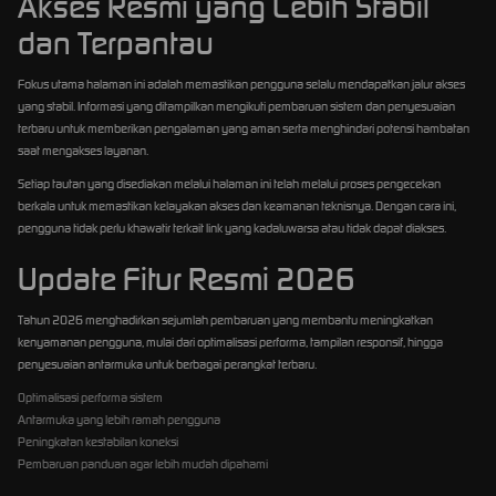
Akses Resmi yang Lebih Stabil
dan Terpantau
Fokus utama halaman ini adalah memastikan pengguna selalu mendapatkan jalur akses
yang stabil. Informasi yang ditampilkan mengikuti pembaruan sistem dan penyesuaian
terbaru untuk memberikan pengalaman yang aman serta menghindari potensi hambatan
saat mengakses layanan.
Setiap tautan yang disediakan melalui halaman ini telah melalui proses pengecekan
berkala untuk memastikan kelayakan akses dan keamanan teknisnya. Dengan cara ini,
pengguna tidak perlu khawatir terkait link yang kadaluwarsa atau tidak dapat diakses.
Update Fitur Resmi 2026
Tahun 2026 menghadirkan sejumlah pembaruan yang membantu meningkatkan
kenyamanan pengguna, mulai dari optimalisasi performa, tampilan responsif, hingga
penyesuaian antarmuka untuk berbagai perangkat terbaru.
Optimalisasi performa sistem
Antarmuka yang lebih ramah pengguna
Peningkatan kestabilan koneksi
Pembaruan panduan agar lebih mudah dipahami