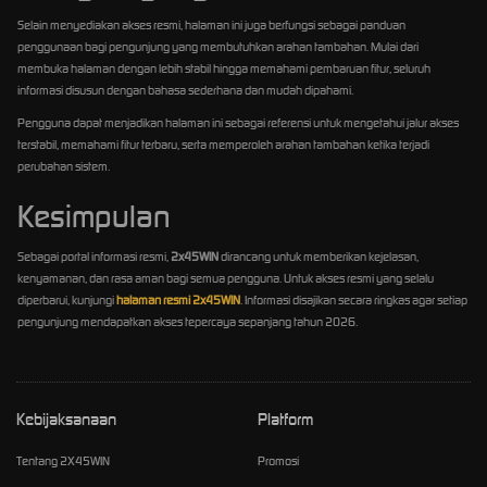
Selain menyediakan akses resmi, halaman ini juga berfungsi sebagai panduan
penggunaan bagi pengunjung yang membutuhkan arahan tambahan. Mulai dari
membuka halaman dengan lebih stabil hingga memahami pembaruan fitur, seluruh
informasi disusun dengan bahasa sederhana dan mudah dipahami.
Pengguna dapat menjadikan halaman ini sebagai referensi untuk mengetahui jalur akses
terstabil, memahami fitur terbaru, serta memperoleh arahan tambahan ketika terjadi
perubahan sistem.
Kesimpulan
Sebagai portal informasi resmi,
2x45WIN
dirancang untuk memberikan kejelasan,
kenyamanan, dan rasa aman bagi semua pengguna. Untuk akses resmi yang selalu
diperbarui, kunjungi
halaman resmi 2x45WIN
. Informasi disajikan secara ringkas agar setiap
pengunjung mendapatkan akses tepercaya sepanjang tahun 2026.
Kebijaksanaan
Platform
Tentang 2X45WIN
Promosi