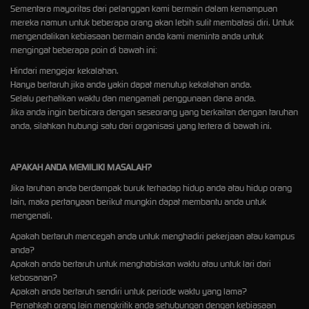
Sementara mayoritas dari pelanggan kami bermain dalam kemampuan
mereka namun untuk beberapa orang akan lebih sulit membatasi diri. Untuk
mengendalikan kebiasaan bermain anda kami meminta anda untuk
mengingat beberapa poin di bawah ini:
Hindari mengejar kekalahan.
Hanya bertaruh jika anda yakin dapat menutup kekalahan anda.
Selalu perhatikan waktu dan mengamati penggunaan dana anda.
Jika anda ingin berbicara dengan seseorang yang berkaitan dengan taruhan
anda, silahkan hubungi satu dari organisasi yang tertera di bawah ini.
APAKAH ANDA MEMILIKI MASALAH?
Jika taruhan anda berdampak buruk terhadap hidup anda atau hidup orang
lain, maka pertanyaan berikut mungkin dapat membantu anda untuk
mengenali.
Apakah bertaruh mencegah anda untuk menghadiri pekerjaan atau kampus
anda?
Apakah anda bertaruh untuk menghabiskan waktu atau untuk lari dari
kebosanan?
Apakah anda bertaruh sendiri untuk periode waktu yang lama?
Pernahkah orang lain mengkritik anda sehubungan dengan kebiasaan