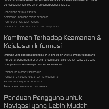
penyesuaian antarmuka untuk berbagai perangkat terbaru.
Optimalisasi performa sistem
Antarmuka yang lebih ramah pengguna
Peningkatan kestabilan koneksi
Pembaruan panduan agar lebih mudah dipahami
Komitmen Terhadap Keamanan &
Kejelasan Informasi
Informasi yang disajikan pada halaman ini difokuskan untuk membantu pengguna
mengenali akses resmi, memahami fungsi fitur, serta memastikan setiap data yang
ditampilkan relevan dan diperbarui secara konsisten.
Pembaruan informasi secara rutin
Penyajian data yang relevan dan tidak berlebihan
Struktur konten yang mudah diikuti
Transparansi dalam setiap penyesuaian
Panduan Pengguna untuk
Navigasi yang Lebih Mudah