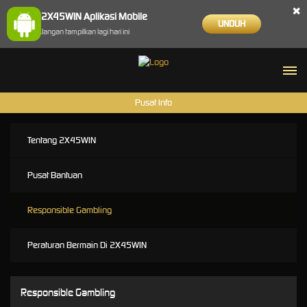
×
2X45WIN Aplikasi Mobile
UNDUH
Jangan tampilkan lagi hari ini
Pusat Info
Tentang 2X45WIN
Pusat Bantuan
Responsible Gambling
Peraturan Bermain Di 2X45WIN
Responsible Gambling