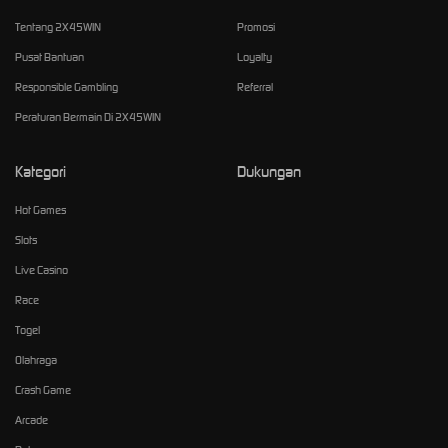
Tentang 2X45WIN
Promosi
Pusat Bantuan
Loyalty
Responsible Gambling
Referral
Peraturan Bermain Di 2X45WIN
Kategori
Dukungan
Hot Games
Slots
Live Casino
Race
Togel
Olahraga
Crash Game
Arcade