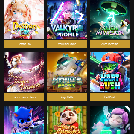
Demon Fox
Valkyrie Profile
Alien Invasion
Dance Dance Dance
Kaiju Battle
Kart Rush