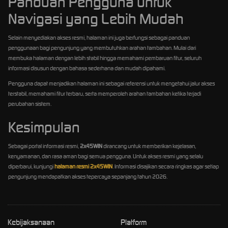
Panduan Pengguna untuk
Navigasi yang Lebih Mudah
Selain menyediakan akses resmi, halaman ini juga berfungsi sebagai panduan
penggunaan bagi pengunjung yang membutuhkan arahan tambahan. Mulai dari
membuka halaman dengan lebih stabil hingga memahami pembaruan fitur, seluruh
informasi disusun dengan bahasa sederhana dan mudah dipahami.
Pengguna dapat menjadikan halaman ini sebagai referensi untuk mengetahui jalur akses
terstabil, memahami fitur terbaru, serta memperoleh arahan tambahan ketika terjadi
perubahan sistem.
Kesimpulan
Sebagai portal informasi resmi,
2x45WIN
dirancang untuk memberikan kejelasan,
kenyamanan, dan rasa aman bagi semua pengguna. Untuk akses resmi yang selalu
diperbarui, kunjungi
halaman resmi 2x45WIN
. Informasi disajikan secara ringkas agar setiap
pengunjung mendapatkan akses tepercaya sepanjang tahun 2026.
Kebijaksanaan
Platform