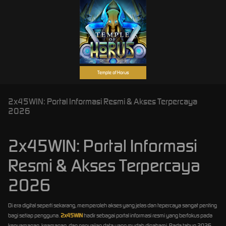
Temple of Horus
2x45WIN: Portal Informasi Resmi & Akses Terpercaya
2026
2x45WIN: Portal Informasi
Resmi & Akses Terpercaya
2026
Di era digital seperti sekarang, memperoleh akses yang jelas dan tepercaya sangat penting
bagi setiap pengguna.
2x45WIN
hadir sebagai portal informasi resmi yang berfokus pada
kenyamanan, keamanan, dan penyajian data yang mudah dipahami. Pada tahun 2026,