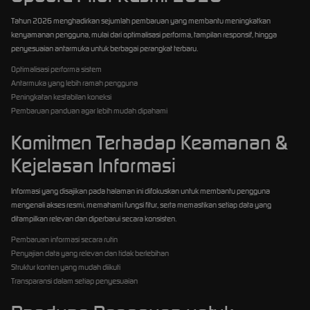
Tahun 2026 menghadirkan sejumlah pembaruan yang membantu meningkatkan
kenyamanan pengguna, mulai dari optimalisasi performa, tampilan responsif, hingga
penyesuaian antarmuka untuk berbagai perangkat terbaru.
Optimalisasi performa sistem
Antarmuka yang lebih ramah pengguna
Peningkatan kestabilan koneksi
Pembaruan panduan agar lebih mudah dipahami
Komitmen Terhadap Keamanan &
Kejelasan Informasi
Informasi yang disajikan pada halaman ini difokuskan untuk membantu pengguna
mengenali akses resmi, memahami fungsi fitur, serta memastikan setiap data yang
ditampilkan relevan dan diperbarui secara konsisten.
Pembaruan informasi secara rutin
Penyajian data yang relevan dan tidak berlebihan
Struktur konten yang mudah diikuti
Transparansi dalam setiap penyesuaian