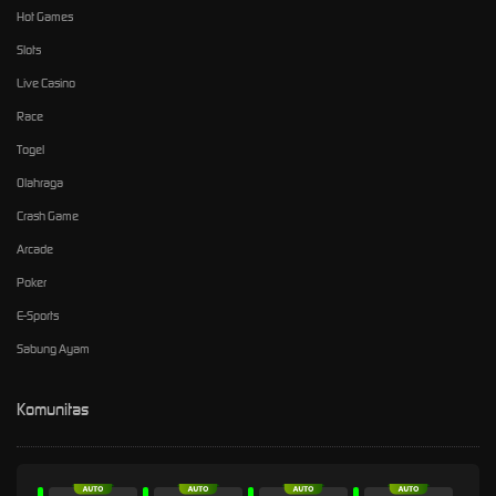
Hot Games
Slots
Live Casino
Race
Togel
Olahraga
Crash Game
Arcade
Poker
E-Sports
Sabung Ayam
Komunitas