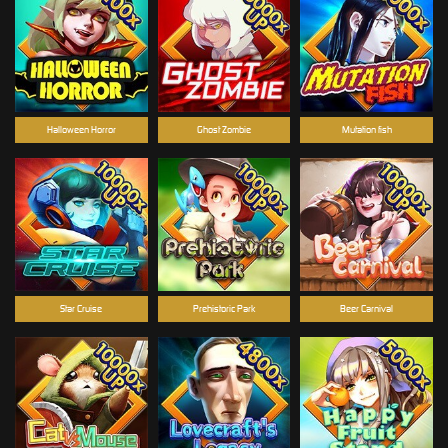
Halloween Horror
Ghost Zombie
Mutation fish
Star Cruise
Prehistoric Park
Beer Carnival