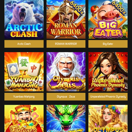
Arctic Clash
ROMAN WARRIOR
Big Eater
Yuanbao Mahjong
Olympus - Zeus
Unparalleled Phoenix Dynasty