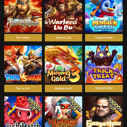
Thor of Mars
Warlord Lu Bu
Penguin Smash
Thor vs Loki
Mahjong Gold 3
TRICK OR TREAT