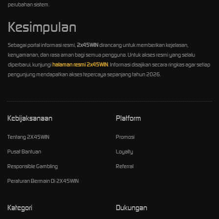
perubahan sistem.
Kesimpulan
Sebagai portal informasi resmi,
2x45WIN
dirancang untuk memberikan kejelasan,
kenyamanan, dan rasa aman bagi semua pengguna. Untuk akses resmi yang selalu
diperbarui, kunjungi
halaman resmi 2x45WIN
. Informasi disajikan secara ringkas agar setiap
pengunjung mendapatkan akses tepercaya sepanjang tahun 2026.
Kebijaksanaan
Platform
Tentang 2X45WIN
Promosi
Pusat Bantuan
Loyalty
Responsible Gambling
Referral
Peraturan Bermain Di 2X45WIN
Kategori
Dukungan