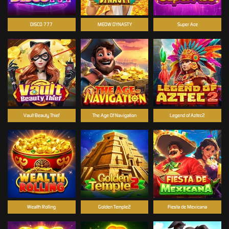
DISCO 777
MEOW DYNASTY
Super Ace
Vault Beauty Thief
The Age Of Navigation
Legend of Aztec2
Wealth Rolling
Golden Temple2
Fiesta de Mexicana