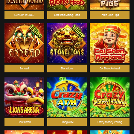
LUXURY WORLD
Little Red Riding Hood
Three Little Pigs
Ennead
Stonelions
Cai Shen Arrives!
Lion's area
Crazy ATM
Crazy Money Rolling