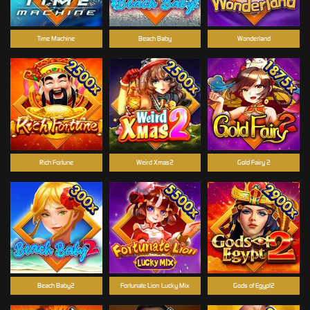
Time Machine
Beach Baby
Wonderland
Rich Fortune
Weird Xmas2
Gold Fairy 2
Beach Baby2
Fortunate Lion-Lucky Mix
Gods of Egypt2