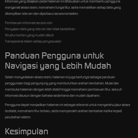
Informasi yang disajikan pada halaman ini difokuskan untuk membantu pengguna
mengenali akses resmi, memahami fungsi fitur, serta memastikan setiap data yang
ditampilkan relevan dan diperbarui secara konsisten.
Pembaruan informasi secara rutin
Penyajian data yang relevan dan tidak berlebihan
Struktur konten yang mudah diikuti
Transparansi dalam setiap penyesuaian
Panduan Pengguna untuk
Navigasi yang Lebih Mudah
Selain menyediakan akses resmi, halaman ini juga berfungsi sebagai panduan
penggunaan bagi pengunjung yang membutuhkan arahan tambahan. Mulai dari
membuka halaman dengan lebih stabil hingga memahami pembaruan fitur, seluruh
informasi disusun dengan bahasa sederhana dan mudah dipahami.
Pengguna dapat menjadikan halaman ini sebagai referensi untuk mengetahui jalur akses
terstabil, memahami fitur terbaru, serta memperoleh arahan tambahan ketika terjadi
perubahan sistem.
Kesimpulan