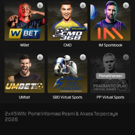
i
i
i
WBet
CMD
IM Sportsbook
i
i
i
UMbet
SBO Virtual Sports
PP Virtual Sports
2x45WIN: Portal Informasi Resmi & Akses Terpercaya
2026