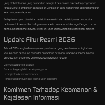
yang stabil. Informasi yang ditampilkan mengikuti pembaruan sistem dan penyesuaian
terbaru untuk memberikan pengalaman yang aman serta menghindari potensi hambatan
saat mengakses layanan.
Setiap tautan yang disediakan melalui halaman ini telah melalui proses pengecekan
berkala untuk memastikan kelayakan akses dan keamanan teknisnya. Dengan cara ini,
pengguna tidak perlu khawatir terkait link yang kadaluwarsa atau tidak dapat diakses.
Update Fitur Resmi 2026
Tahun 2026 menghadirkan sejumlah pembaruan yang membantu meningkatkan
kenyamanan pengguna, mulai dari optimalisasi performa, tampilan responsif, hingga
penyesuaian antarmuka untuk berbagai perangkat terbaru.
Optimalisasi performa sistem
Antarmuka yang lebih ramah pengguna
Peningkatan kestabilan koneksi
Pembaruan panduan agar lebih mudah dipahami
Komitmen Terhadap Keamanan &
Kejelasan Informasi