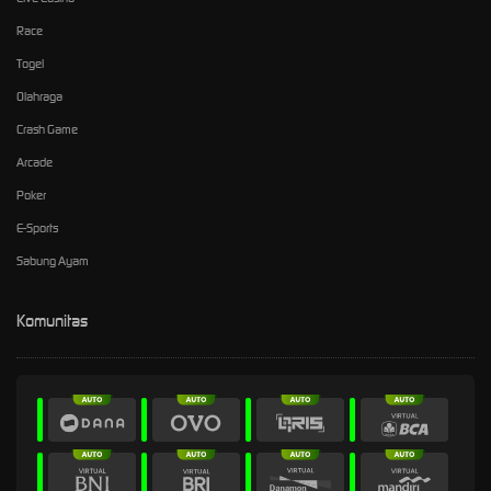
Race
Togel
Olahraga
Crash Game
Arcade
Poker
E-Sports
Sabung Ayam
Komunitas