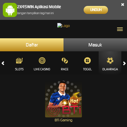
×
2X45WIN Aplikasi Mobile
UNDUH
Jangan tampilkan lagi hari ini
Daftar
Masuk
MES
SLOTS
LIVE CASINO
RACE
TOGEL
OLAHRAGA
C
BTi Gaming