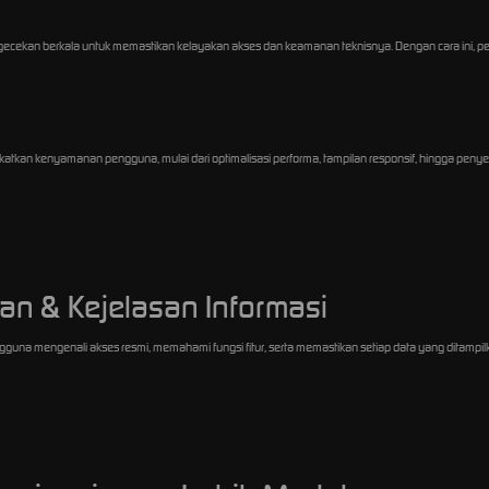
ngecekan berkala untuk memastikan kelayakan akses dan keamanan teknisnya. Dengan cara ini, peng
 kenyamanan pengguna, mulai dari optimalisasi performa, tampilan responsif, hingga penyes
n & Kejelasan Informasi
guna mengenali akses resmi, memahami fungsi fitur, serta memastikan setiap data yang ditampilk