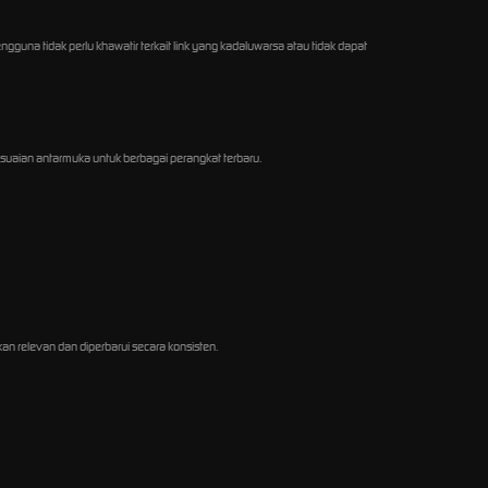
guna tidak perlu khawatir terkait link yang kadaluwarsa atau tidak dapat
uaian antarmuka untuk berbagai perangkat terbaru.
an relevan dan diperbarui secara konsisten.