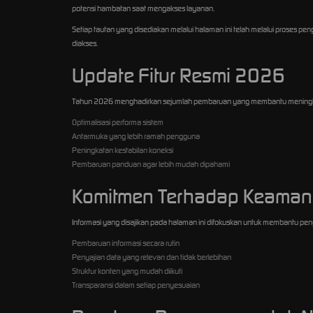
potensi hambatan saat mengakses layanan.
Setiap tautan yang disediakan melalui halaman ini telah melalui proses pe
diakses.
Update Fitur Resmi 2026
Tahun 2026 menghadirkan sejumlah pembaruan yang membantu meningkatkan
Optimalisasi performa sistem
Antarmuka yang lebih ramah pengguna
Peningkatan kestabilan koneksi
Pembaruan panduan agar lebih mudah dipahami
Komitmen Terhadap Keamana
Informasi yang disajikan pada halaman ini difokuskan untuk membantu peng
Pembaruan informasi secara rutin
Penyajian data yang relevan dan tidak berlebihan
Struktur konten yang mudah diikuti
Transparansi dalam setiap penyesuaian