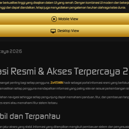
berkualitas tinggi yang disajikan dalam UI yang ramah. Dengan kombinasi UI modern dan beke
tinggi dan dapat diandalkan, tetapi juga menyediakan pengalaman taruhan olahraga kelas dunia.
Mobile View
Desktop View
ercaya 2026
asi Resmi & Akses Terpercaya 
a sangat penting bagi setiap pengguna.
2x45WIN
hadir sebagai portal informasi resmi yang berf
memastikan setiap pengguna mendapatkan informasi yang paling relevan sesuai perkembangan sis
ahan navigasi sehingga setiap pengunjung dapat memahami panduan, fitur, dan pembaruan tanp
 resmi atau memahami fitur sistem terbaru.
bil dan Terpantau
 jalur akses yang stabil. Informasi yang ditampilkan mengikuti pembaruan sistem dan penyesu