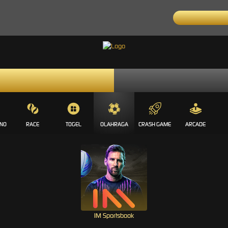
INO
RACE
TOGEL
OLAHRAGA
CRASH GAME
ARCADE
IM Sportsbook