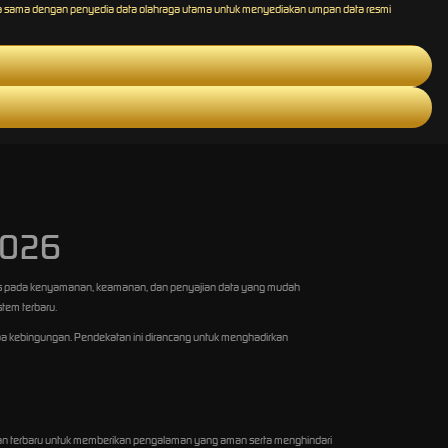
rja sama dengan penyedia data olahraga utama untuk menyediakan umpan data resmi
2026
okus pada kenyamanan, keamanan, dan penyajian data yang mudah
tem terbaru.
a kebingungan. Pendekatan ini dirancang untuk menghadirkan
aian terbaru untuk memberikan pengalaman yang aman serta menghindari