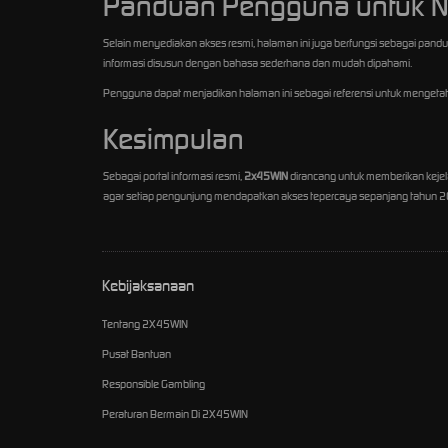
Panduan Pengguna untuk N
Selain menyediakan akses resmi, halaman ini juga berfungsi sebagai pa
informasi disusun dengan bahasa sederhana dan mudah dipahami.
Pengguna dapat menjadikan halaman ini sebagai referensi untuk mengetahui 
Kesimpulan
Sebagai portal informasi resmi,
2x45WIN
dirancang untuk memberikan kejel
agar setiap pengunjung mendapatkan akses tepercaya sepanjang tahun 
Kebijaksanaan
Tentang 2X45WIN
Pusat Bantuan
Responsible Gambling
Peraturan Bermain Di 2X45WIN