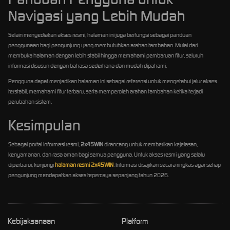
Navigasi yang Lebih Mudah
Selain menyediakan akses resmi, halaman ini juga berfungsi sebagai panduan
penggunaan bagi pengunjung yang membutuhkan arahan tambahan. Mulai dari
membuka halaman dengan lebih stabil hingga memahami pembaruan fitur, seluruh
informasi disusun dengan bahasa sederhana dan mudah dipahami.
Pengguna dapat menjadikan halaman ini sebagai referensi untuk mengetahui jalur akses
terstabil, memahami fitur terbaru, serta memperoleh arahan tambahan ketika terjadi
perubahan sistem.
Kesimpulan
Sebagai portal informasi resmi,
2x45WIN
dirancang untuk memberikan kejelasan,
kenyamanan, dan rasa aman bagi semua pengguna. Untuk akses resmi yang selalu
diperbarui, kunjungi
halaman resmi 2x45WIN
. Informasi disajikan secara ringkas agar setiap
pengunjung mendapatkan akses tepercaya sepanjang tahun 2026.
Kebijaksanaan
Platform