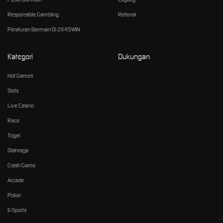
Responsible Gambling
Referral
Peraturan Bermain Di 2X45WIN
Kategori
Dukungan
Hot Games
Slots
Live Casino
Race
Togel
Olahraga
Crash Game
Arcade
Poker
E-Sports