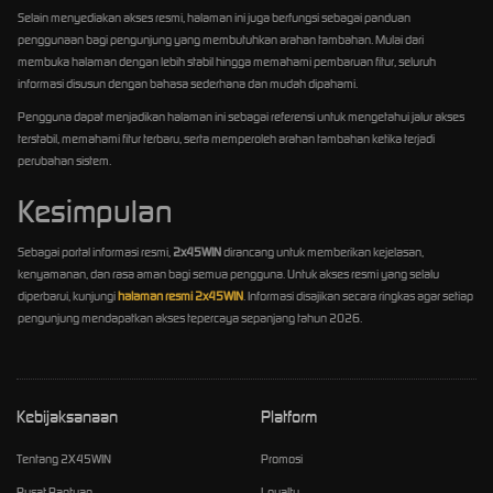
Selain menyediakan akses resmi, halaman ini juga berfungsi sebagai panduan
penggunaan bagi pengunjung yang membutuhkan arahan tambahan. Mulai dari
membuka halaman dengan lebih stabil hingga memahami pembaruan fitur, seluruh
informasi disusun dengan bahasa sederhana dan mudah dipahami.
Pengguna dapat menjadikan halaman ini sebagai referensi untuk mengetahui jalur akses
terstabil, memahami fitur terbaru, serta memperoleh arahan tambahan ketika terjadi
perubahan sistem.
Kesimpulan
Sebagai portal informasi resmi,
2x45WIN
dirancang untuk memberikan kejelasan,
kenyamanan, dan rasa aman bagi semua pengguna. Untuk akses resmi yang selalu
diperbarui, kunjungi
halaman resmi 2x45WIN
. Informasi disajikan secara ringkas agar setiap
pengunjung mendapatkan akses tepercaya sepanjang tahun 2026.
Kebijaksanaan
Platform
Tentang 2X45WIN
Promosi
Pusat Bantuan
Loyalty